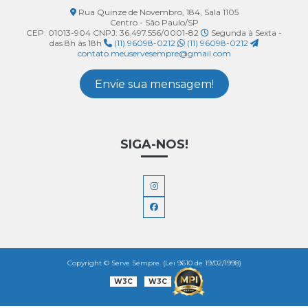
Rua Quinze de Novembro, 184, Sala 1105
Centro - São Paulo/SP
CEP: 01013-904
CNPJ: 36.497.556/0001-82
Segunda à Sexta -
das 8h às 18h
(11) 96098-0212
(11) 96098-0212
contato.meuservesempre@gmail.com
Envie sua mensagem!
SIGA-NOS!
Copyright © Serve Sempre. (Lei 9610 de 19/02/1998)
W3C
W3C