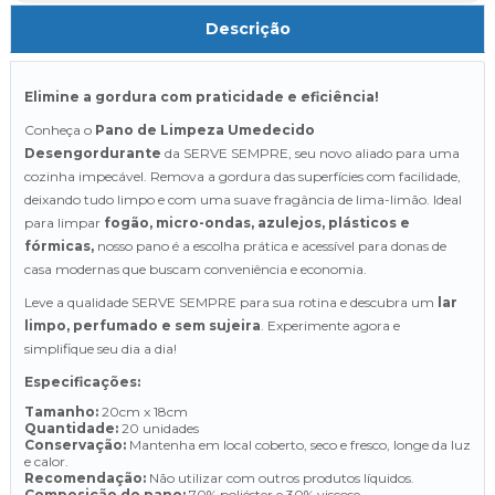
Descrição
Elimine a gordura com praticidade e eficiência!
Conheça o
Pano de Limpeza Umedecido
Desengordurante
da SERVE SEMPRE, seu novo aliado para uma
cozinha impecável. Remova a gordura das superfícies com facilidade,
deixando tudo limpo e com uma suave fragância de lima-limão. Ideal
para limpar
fogão, micro-ondas, azulejos, plásticos e
fórmicas,
nosso pano é a escolha prática e acessível para donas de
casa modernas que buscam conveniência e economia.
Leve a qualidade SERVE SEMPRE para sua rotina e descubra um
lar
limpo, perfumado e sem sujeira
. Experimente agora e
simplifique seu dia a dia!
Especificações:
Tamanho:
20cm x 18cm
Quantidade:
20 unidades
Conservação:
Mantenha em local coberto, seco e fresco, longe da luz
e calor.
Recomendação:
Não utilizar com outros produtos líquidos.
Composição do pano:
70% poliéster e 30% viscose.