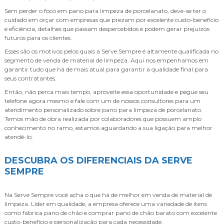
Sem perder o foco em
pano para limpeza de porcelanato
, deve-se ter o
cuidado em orçar com empresas que prezam por excelente custo-benefício
e eficiência, detalhes que passam despercebidos e podem gerar prejuízos
futuros para os clientes.
Esses são os motivos pelos quais a Serve Sempre é altamente qualificada no
segmento de venda de material de limpeza. Aqui nos empenhamos em
garantir tudo que há de mais atual para garantir a qualidade final para
seus contratantes.
Então, não perca mais tempo, aproveite essa oportunidade e pegue seu
telefone agora mesmo e fale com um de nossos consultores para um
atendimento personalizado sobre
pano para limpeza de porcelanato
.
Temos mão de obra realizada por colaboradores que possuem amplo
conhecimento no ramo, estamos aguardando a sua ligação para melhor
atendê-lo.
DESCUBRA OS DIFERENCIAIS DA SERVE
SEMPRE
Na Serve Sempre você acha o que há de melhor em venda de material de
limpeza. Líder em qualidade, a empresa oferece uma variedade de itens
como fábrica pano de chão e comprar pano de chão barato com excelente
custo-benefício e personalização para cada necessidade.