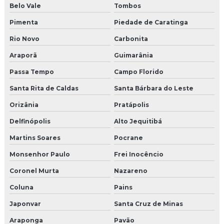
Belo Vale
Tombos
Pimenta
Piedade de Caratinga
Rio Novo
Carbonita
Araporã
Guimarânia
Passa Tempo
Campo Florido
Santa Rita de Caldas
Santa Bárbara do Leste
Orizânia
Pratápolis
Delfinópolis
Alto Jequitibá
Martins Soares
Pocrane
Monsenhor Paulo
Frei Inocêncio
Coronel Murta
Nazareno
Coluna
Pains
Japonvar
Santa Cruz de Minas
Araponga
Pavão