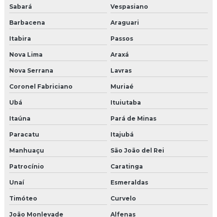
Sabará
Vespasiano
Barbacena
Araguari
Itabira
Passos
Nova Lima
Araxá
Nova Serrana
Lavras
Coronel Fabriciano
Muriaé
Ubá
Ituiutaba
Itaúna
Pará de Minas
Paracatu
Itajubá
Manhuaçu
São João del Rei
Patrocínio
Caratinga
Unaí
Esmeraldas
Timóteo
Curvelo
João Monlevade
Alfenas