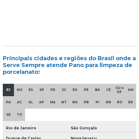
Principais cidades e regiões do Brasil onde a
Serve Sempre atende Pano para limpeza de
porcelanato:
GO e
RJ
MG
ES
SP
PR
SC
RS
PE
BA
CE
AM
DF
PA
AC
AL
AP
MA
MT
MS
PB
PI
RN
RO
RR
SE
TO
Rio de Janeiro
São Gonçalo
Duque de Caxias
Nova Iguaçu