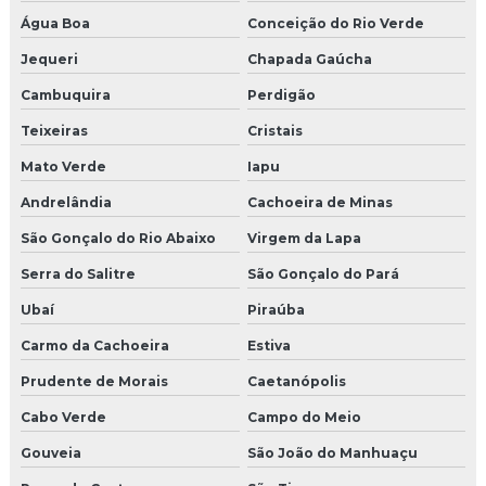
Água Boa
Conceição do Rio Verde
Jequeri
Chapada Gaúcha
Cambuquira
Perdigão
Teixeiras
Cristais
Mato Verde
Iapu
Andrelândia
Cachoeira de Minas
São Gonçalo do Rio Abaixo
Virgem da Lapa
Serra do Salitre
São Gonçalo do Pará
Ubaí
Piraúba
Carmo da Cachoeira
Estiva
Prudente de Morais
Caetanópolis
Cabo Verde
Campo do Meio
Gouveia
São João do Manhuaçu