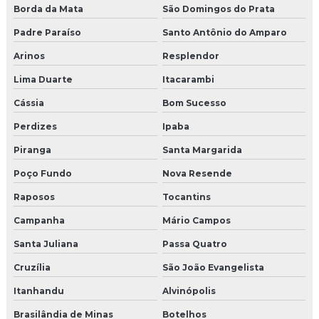
Borda da Mata
São Domingos do Prata
Padre Paraíso
Santo Antônio do Amparo
Arinos
Resplendor
Lima Duarte
Itacarambi
Cássia
Bom Sucesso
Perdizes
Ipaba
Piranga
Santa Margarida
Poço Fundo
Nova Resende
Raposos
Tocantins
Campanha
Mário Campos
Santa Juliana
Passa Quatro
Cruzília
São João Evangelista
Itanhandu
Alvinópolis
Brasilândia de Minas
Botelhos