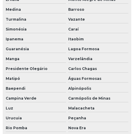
Medina
Barroso
Turmalina
Vazante
Simonésia
Caraí
Ipanema
Itaobim
Guaranésia
Lagoa Formosa
Manga
Varzelândia
Presidente Olegário
Carlos Chagas
Matipó
Águas Formosas
Baependi
Alpinópolis
Campina Verde
Carmópolis de Minas
Luz
Malacacheta
Urucuia
Peçanha
Rio Pomba
Nova Era