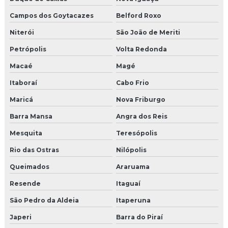
Campos dos Goytacazes
Belford Roxo
Niterói
São João de Meriti
Petrópolis
Volta Redonda
Macaé
Magé
Itaboraí
Cabo Frio
Maricá
Nova Friburgo
Barra Mansa
Angra dos Reis
Mesquita
Teresópolis
Rio das Ostras
Nilópolis
Queimados
Araruama
Resende
Itaguaí
São Pedro da Aldeia
Itaperuna
Japeri
Barra do Piraí