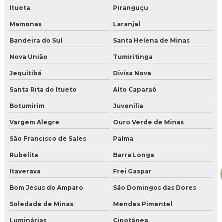
Itueta
Piranguçu
Mamonas
Laranjal
Bandeira do Sul
Santa Helena de Minas
Nova União
Tumiritinga
Jequitibá
Divisa Nova
Santa Rita do Itueto
Alto Caparaó
Botumirim
Juvenília
Vargem Alegre
Ouro Verde de Minas
São Francisco de Sales
Palma
Rubelita
Barra Longa
Itaverava
Frei Gaspar
Bom Jesus do Amparo
São Domingos das Dores
Soledade de Minas
Mendes Pimentel
Luminárias
Cipotânea