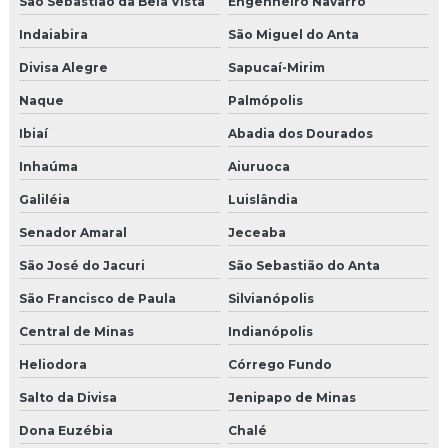
São Sebastião da Bela Vista
Engenheiro Navarro
Indaiabira
São Miguel do Anta
Divisa Alegre
Sapucaí-Mirim
Naque
Palmópolis
Ibiaí
Abadia dos Dourados
Inhaúma
Aiuruoca
Galiléia
Luislândia
Senador Amaral
Jeceaba
São José do Jacuri
São Sebastião do Anta
São Francisco de Paula
Silvianópolis
Central de Minas
Indianópolis
Heliodora
Córrego Fundo
Salto da Divisa
Jenipapo de Minas
Dona Euzébia
Chalé