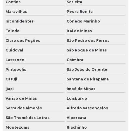
Confins
Sericita
Maravilhas
Pedra Bonita
Inconfidentes
Cônego Marinho
Toledo
Iraí de Minas
Claro dos Poções
São Pedro dos Ferros
Guidoval
São Roque de Minas
Lassance
Coimbra
Pintópolis
São João do Oriente
Catuji
Santana de Pirapama
Ijaci
Imbé de Minas
Varjão de Minas
Luisburgo
Serra dos Aimorés
Alfredo Vasconcelos
São Thomé das Letras
Alpercata
Montezuma
Riachinho