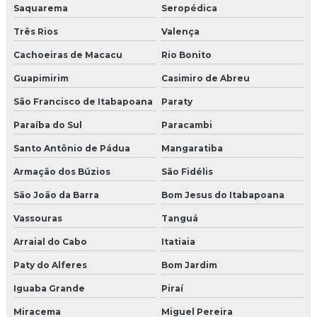
Saquarema
Seropédica
Três Rios
Valença
Cachoeiras de Macacu
Rio Bonito
Guapimirim
Casimiro de Abreu
São Francisco de Itabapoana
Paraty
Paraíba do Sul
Paracambi
Santo Antônio de Pádua
Mangaratiba
Armação dos Búzios
São Fidélis
São João da Barra
Bom Jesus do Itabapoana
Vassouras
Tanguá
Arraial do Cabo
Itatiaia
Paty do Alferes
Bom Jardim
Iguaba Grande
Piraí
Miracema
Miguel Pereira