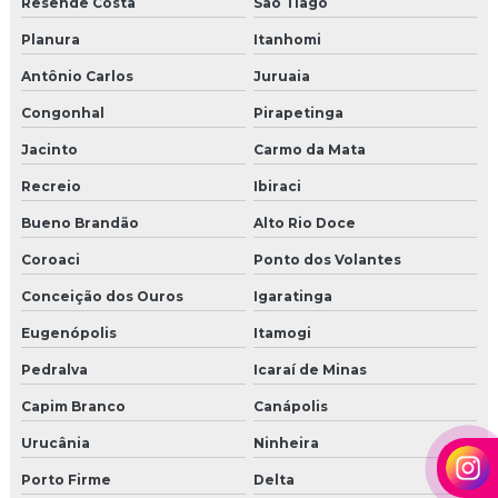
Resende Costa
São Tiago
Planura
Itanhomi
Antônio Carlos
Juruaia
Congonhal
Pirapetinga
Jacinto
Carmo da Mata
Recreio
Ibiraci
Bueno Brandão
Alto Rio Doce
Coroaci
Ponto dos Volantes
Conceição dos Ouros
Igaratinga
Eugenópolis
Itamogi
Pedralva
Icaraí de Minas
Capim Branco
Canápolis
Urucânia
Ninheira
Porto Firme
Delta