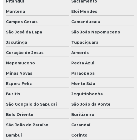
Pitangui
Sacramento
Mantena
Elói Mendes
Campos Gerais
Camanducaia
São José da Lapa
São João Nepomuceno
Jacutinga
Tupaciguara
Coração de Jesus
Aimorés
Nepomuceno
Pedra Azul
Minas Novas
Paraopeba
Espera Feliz
Monte Sião
Buritis
Jequitinhonha
São Gonçalo do Sapucaí
São João da Ponte
Belo Oriente
Buritizeiro
São João do Paraíso
Carandaí
Bambuí
Corinto