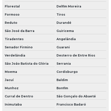
Florestal
Delfim Moreira
Formoso
Tiros
Reduto
Durandé
São José da Barra
Guiricema
Tiradentes
Angelândia
Senador Firmino
Guarani
Verdelândia
Desterro de Entre Rios
São João Batista do Glória
Serrania
Moema
Cordisburgo
Jacuí
Baldim
Munhoz
Bonfim
Curral de Dentro
São Gonçalo do Abaeté
Inimutaba
Francisco Badaró