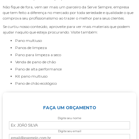
Não fique de fora, vem ser mais um parceiro da Serve Sempre, empresa
que tem feito a diferença no mercado por toda seriedade e qualidade o que
comprova seu profissionalismo ao trazer o melhor para seus clientes.
Se curtiu nosso conteúdo, aproveite para ver mais materiais que podem
ajudar naquilo que esteja procurando. Visite também:
pano multiuso
panos de limpeza
pano para limpeza a seco
venda de pano de chão
pano de alta performance
kit pano multiuso
pano de chão ecológico
FAÇA UM ORÇAMENTO
Digite seu nome
Digite seu email